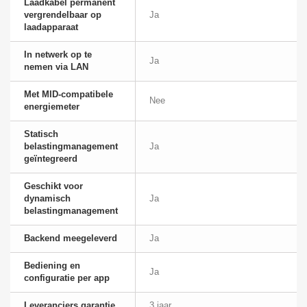
Laadkabel permanent
vergrendelbaar op
Ja
laadapparaat
In netwerk op te
Ja
nemen via LAN
Met MID-compatibele
Nee
energiemeter
Statisch
belastingmanagement
Ja
geïntegreerd
Geschikt voor
dynamisch
Ja
belastingmanagement
Backend meegeleverd
Ja
Bediening en
Ja
configuratie per app
Leveranciers garantie
3 jaar