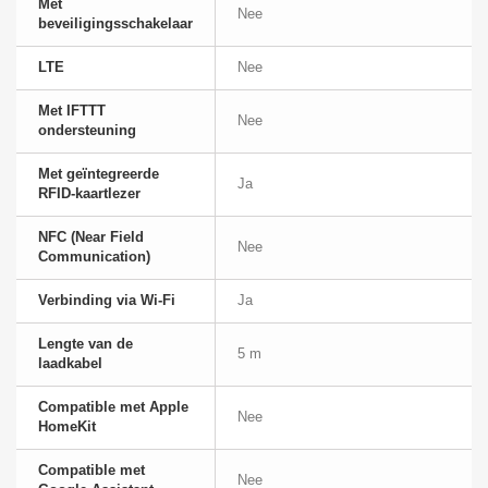
Met
Nee
beveiligingsschakelaar
LTE
Nee
Met IFTTT
Nee
ondersteuning
Met geïntegreerde
Ja
RFID-kaartlezer
NFC (Near Field
Nee
Communication)
Verbinding via Wi-Fi
Ja
Lengte van de
5 m
laadkabel
Compatible met Apple
Nee
HomeKit
Compatible met
Nee