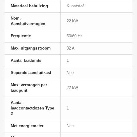
Materiaal behuizing
Kunststof
Nom.
22 kW
Aansluitvermogen
Frequentie
50/60 Hz
Max. uitgangsstroom
32 A
Aantal laadunits
1
Seperate aansluitkast
Nee
Max. vermogen per
22 kW
laadpunt
Aantal
laadcontactdozen Type
1
2
Met energiemeter
Nee