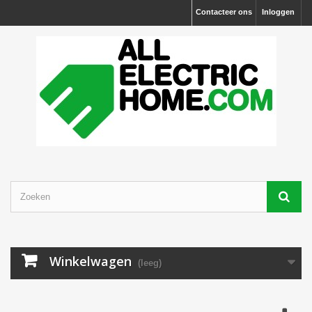
Contacteer ons
Inloggen
Winkelwagen
(leeg)