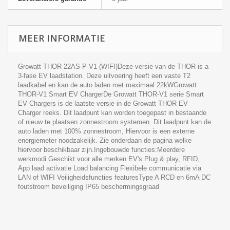
MEER INFORMATIE
Growatt THOR 22AS-P-V1 (WIFI)Deze versie van de THOR is a
3-fase EV laadstation. Deze uitvoering heeft een vaste T2
laadkabel en kan de auto laden met maximaal 22kWGrowatt
THOR-V1 Smart EV ChargerDe Growatt THOR-V1 serie Smart
EV Chargers is de laatste versie in de Growatt THOR EV
Charger reeks. Dit laadpunt kan worden toegepast in bestaande
of nieuw te plaatsen zonnestroom systemen. Dit laadpunt kan de
auto laden met 100% zonnestroom, Hiervoor is een externe
energiemeter noodzakelijk. Zie onderdaan de pagina welke
hiervoor beschikbaar zijn.Ingebouwde functies:Meerdere
werkmodi Geschikt voor alle merken EV's Plug & play, RFID,
App laad activatie Load balancing Flexibele communicatie via
LAN of WIFI Veiligheidsfuncties featuresType A RCD en 6mA DC
foutstroom beveiliging IP65 beschermingsgraad