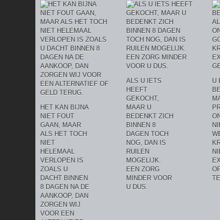
ALS U IETS
U 
HEEFT
BE
GEKOCHT,
MA
HET KAN BIJNA
MAAR U
P
NIET FOUT
BEDENKT ZICH
O
GAAN, MAAR
BINNEN 8
NI
ALS HET TOCH
DAGEN TOCH
W
NIET
NOG, DAN IS
KR
HELEMAAL
RUILEN
N
VERLOPEN IS
MOGELIJK.
E
ZOALS U
EEN ZORG
O
DACHT BINNEN
MINDER VOOR
T
8 DAGEN NA DE
U DUS.
AANKOOP, DAN
ZORGEN WIJ
VOOR EEN