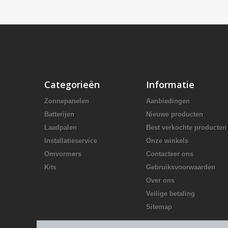
Categorieën
Informatie
Zonnepanelen
Aanbiedingen
Batterijen
Nieuwe producten
Laadpalen
Best verkochte producten
Installatieservice
Onze winkels
Omvormers
Contacteer ons
Kits
Gebruiksvoorwaarden
Over ons
Veilige betaling
Sitemap