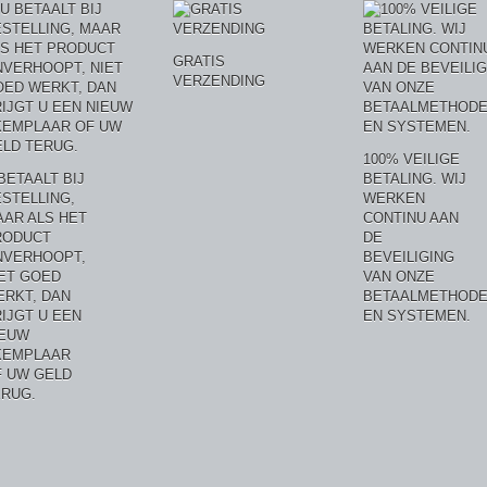
GRATIS
VERZENDING
100% VEILIGE
BETAALT BIJ
BETALING. WIJ
STELLING,
WERKEN
AR ALS HET
CONTINU AAN
RODUCT
DE
NVERHOOPT,
BEVEILIGING
ET GOED
VAN ONZE
ERKT, DAN
BETAALMETHOD
IJGT U EEN
EN SYSTEMEN.
IEUW
XEMPLAAR
F UW GELD
ERUG.