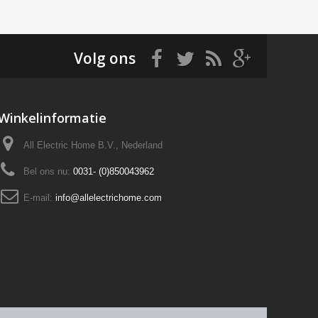
Volg ons
Winkelinformatie
All Electric Home B.V., Nederland
Bel ons nu:
0031- (0)850043962
E-mail:
info@allelectrichome.com