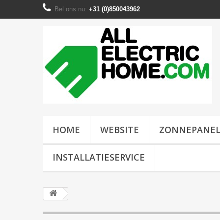
Bel ons nu:
+31 (0)850043962
HOME
WEBSITE
ZONNEPANE
INSTALLATIESERVICE