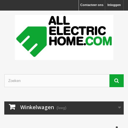
Contacteer ons
Inloggen
Winkelwagen
(leeg)