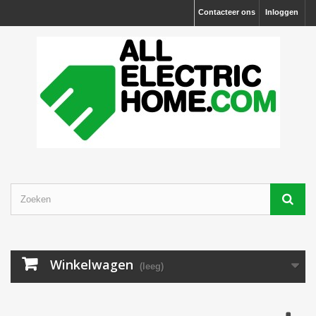
Contacteer ons
Inloggen
Winkelwagen
(leeg)