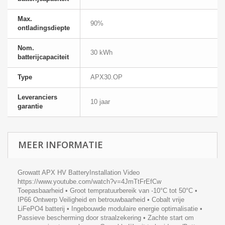
Max.
90%
ontladingsdiepte
Nom.
30 kWh
batterijcapaciteit
Type
APX30.OP
Leveranciers
10 jaar
garantie
MEER INFORMATIE
Growatt APX HV BatteryInstallation Video
https://www.youtube.com/watch?v=4JmTtFrEfCw
Toepasbaarheid • Groot tempratuurbereik van -10°C tot 50°C •
IP66 Ontwerp Veiligheid en betrouwbaarheid • Cobalt vrije
LiFePO4 batterij • Ingebouwde modulaire energie optimalisatie •
Passieve bescherming door straalzekering • Zachte start om