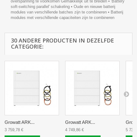
overspanning te voorkomen Gemakkelijk uit te breiden • 'Battery
soft-switching parallel' schakeling • Oude en nieuwe batterij
modules van verschillende batches zijn te combineren • Batterij
modules met verschillende capaciteiten zijn te combineren
30 ANDERE PRODUCTEN IN DEZELFDE
CATEGORIE:
Growatt ARK...
Growatt ARK...
Growa
3 759,78 €
4 749,86 €
5 739,