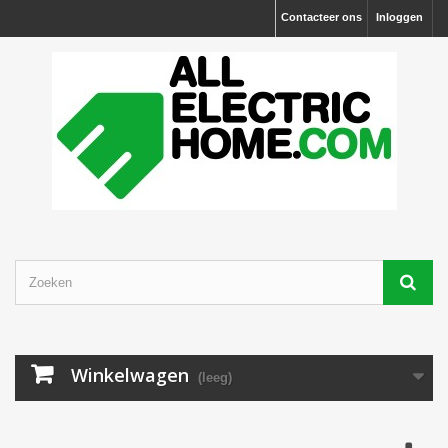
Contacteer ons
Inloggen
Winkelwagen
(leeg)