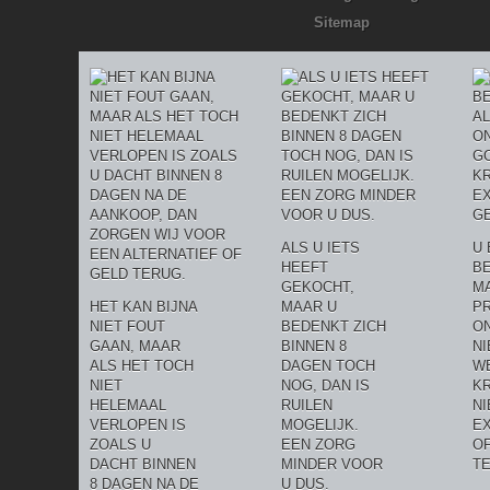
Sitemap
ALS U IETS
U 
HEEFT
BE
GEKOCHT,
MA
HET KAN BIJNA
MAAR U
P
NIET FOUT
BEDENKT ZICH
O
GAAN, MAAR
BINNEN 8
NI
ALS HET TOCH
DAGEN TOCH
W
NIET
NOG, DAN IS
KR
HELEMAAL
RUILEN
N
VERLOPEN IS
MOGELIJK.
E
ZOALS U
EEN ZORG
O
DACHT BINNEN
MINDER VOOR
T
8 DAGEN NA DE
U DUS.