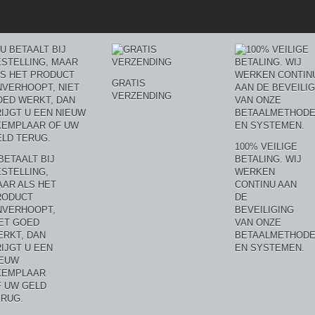
GRATIS
VERZENDING
100% VEILIGE
BETAALT BIJ
BETALING. WIJ
STELLING,
WERKEN
AR ALS HET
CONTINU AAN
RODUCT
DE
NVERHOOPT,
BEVEILIGING
ET GOED
VAN ONZE
ERKT, DAN
BETAALMETHOD
IJGT U EEN
EN SYSTEMEN.
IEUW
XEMPLAAR
F UW GELD
ERUG.