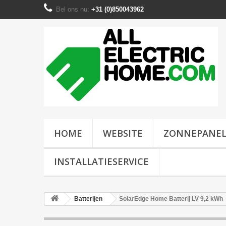
Bel ons nu:
+31 (0)850043962
HOME
WEBSITE
ZONNEPANE
INSTALLATIESERVICE
Batterijen
SolarEdge Home Batterij LV 9,2 kWh