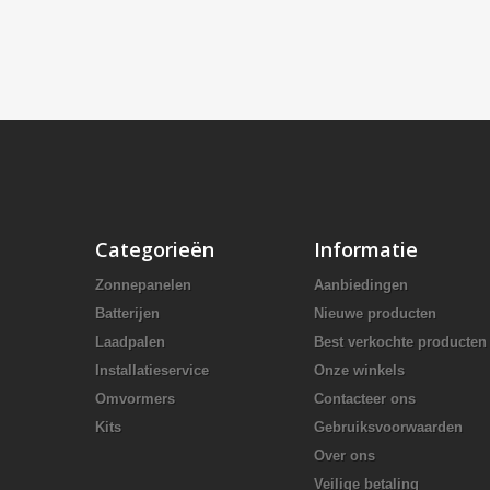
Categorieën
Informatie
Zonnepanelen
Aanbiedingen
Batterijen
Nieuwe producten
Laadpalen
Best verkochte producten
Installatieservice
Onze winkels
Omvormers
Contacteer ons
Kits
Gebruiksvoorwaarden
Over ons
Veilige betaling