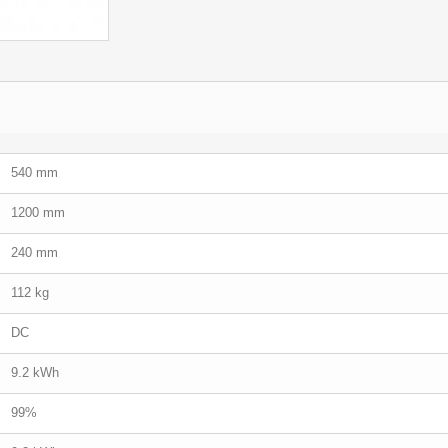
540 mm
1200 mm
240 mm
112 kg
DC
9.2 kWh
99%