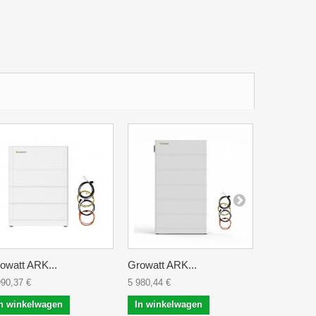
owatt ARK...
Growatt ARK...
Growatt A
990,37 €
5 980,44 €
6 970,52 €
n winkelwagen
In winkelwagen
In winke