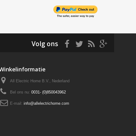
Volg ons
Winkelinformatie
All Electric Home B.V., Nederland
Bel ons nu:
0031- (0)850043962
E-mail:
info@allelectrichome.com