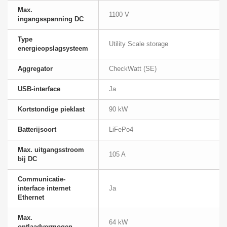
Max.
1100 V
ingangsspanning DC
Type
Utility Scale storage
energieopslagsysteem
Aggregator
CheckWatt (SE)
USB-interface
Ja
Kortstondige pieklast
90 kW
Batterijsoort
LiFePo4
Max. uitgangsstroom
105 A
bij DC
Communicatie-
interface internet
Ja
Ethernet
Max.
64 kW
ontlaadvermogen