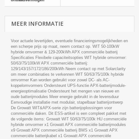
MEER INFORMATIE
Voor actuele levertijden, eventuele financieringsmogelijkheden en
een scherpe prijs op maat, neem contact op. WIT 50-100kW
hybride omvormer & 129-200kWh APX commerciële batterij
Specificaties Flexibele capaciteitsopties WIT hybride omvormer:
50/63/75/100kW APX commerciële batterij:
129/143/157/172/186/200kWh Neem contact op met Solarclarity
om meer combinaties te verkennen WIT 50/63/75/100k hybride
omvormer Kan worden gebruikt voor zowel DC- als AC-
koppelomvormers Ondersteunt UPS-functie APX-batterijmodule-
energieoptimalisatie Ondersteunt het mengen van nieuwe en
oude batterijmodules Meer energie gebruikt in de levensduur
Eenvoudige installatie met modulair, stapelbaar batterijontwerp
De Growatt WIT&APX-serie zijn batterijoplossingen voor
commerciële daken. Dit ESS-artikel is een compleet pakket met
de volgende items: Growatt WIT 50/63/75/100k HU commerciële
hybride omvormer x1 Growatt APX commerciële batterijmodules
x9 Growatt APX commerciële batterij BMS x1 Growatt APX
commerciële batterijkabel x1 Growatt APX commerciële