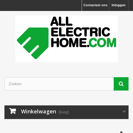
Contacteer ons
Inloggen
Winkelwagen
(leeg)