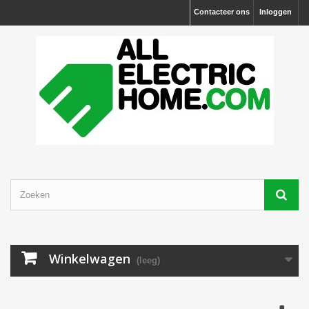
Contacteer ons
Inloggen
Winkelwagen
(leeg)