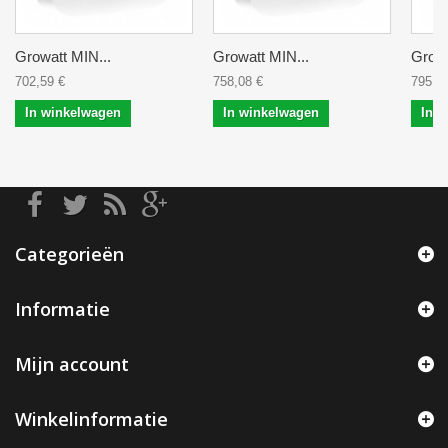
Growatt MIN...
Growatt MIN...
Growa
702,59 €
758,08 €
795,0
In winkelwagen
In winkelwagen
In 
Categorieën
Informatie
Mijn account
Winkelinformatie