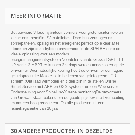
MEER INFORMATIE
Betrouwbare 3-fase hybrideomvormers voor grote residentiële en
kleine commerciële PV-installaties. Door hun vermogen om
zonnepanelen, opslag en het energienet perfect op elkaar af te
stemmen zijn deze hybride omvormers uit de SPH BH serie de
ideale oplossing voor een modern
energiemanagementsysteem.Voordelen van de Growatt SPH-BH-
UP serie: 2 MPPT er kunnen 2 strings worden aangesloten op de
omvormer Door natuurlijke koeling heeft de omvormer een lagere
geluidsproductie Makkelijk te bedienen via geïntegreerd LCD
scherm (Ont)laad vermogen en tijden zijn in te stellen Online
Smart Service met APP en OSS systeem en een Web server
Ondersteuning voor ShineLink-X serie monitoringDe omvormers
van Growatt staan bekend om de goede prijs/kwaliteit verhouding
en om een hoog rendement. Op alle producten zit een
fabrieksgarantie van 10 jaar.
30 ANDERE PRODUCTEN IN DEZELFDE