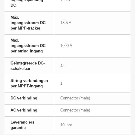
DC
Max.
ingangsstroom DC
13.5 A
per MPP-tracker
Max.
ingangsstroom DC
1000 A
per string ingang
Geïntegreerde DC-
Ja
schakelaar
String-verbindingen
1
per MPPT-ingang
DC verbinding
Connector (male)
AC verbinding
Connector (male)
Leveranciers
10 jaar
garantie