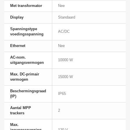
Met transformator
Nee
Display
Standaard
Spanningstype
AC/DC
voedingsspanning
Ethernet
Nee
AC-nom.
10000 W
uitgangsvermogen
Max. DC-primair
15000 W
vermogen
Beschermingsgraad
IP65
(IP)
Aantal MPP
2
trackers
Max.
ingangsspanning
120 V