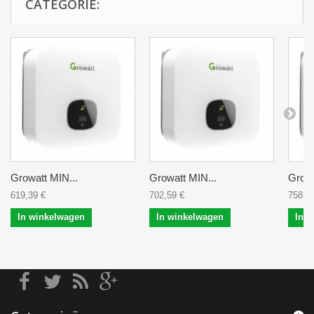
CATEGORIE:
Growatt MIN...
Growatt MIN...
Growa
619,39 €
702,59 €
758,0
In winkelwagen
In winkelwagen
In 