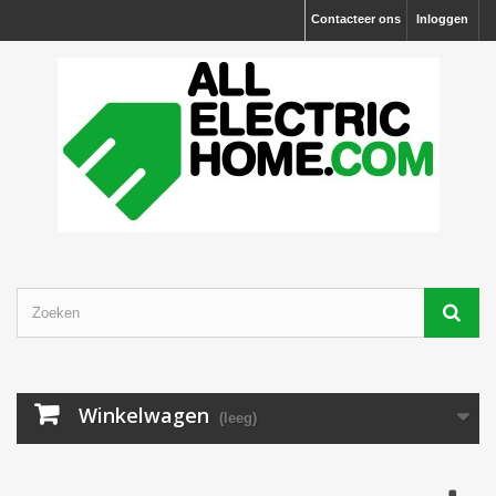
Contacteer ons
Inloggen
Winkelwagen
(leeg)