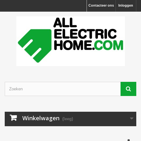
Contacteer ons
Inloggen
Winkelwagen
(leeg)