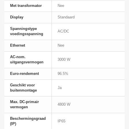
Met transformator
Nee
Display
Standaard
Spanningstype
AC/DC
voedingsspanning
Ethernet
Nee
AC-nom.
3000 W
uitgangsvermogen
Euro-rendement
96.5%
Geschikt voor
Ja
buitenmontage
Max. DC-primair
4800 W
vermogen
Beschermingsgraad
IP65
(IP)