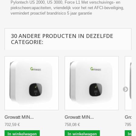
Pylontech US 2000, US 3000, Force L1 Met verschuivings- en
piekscheercapaciteiten, vriendelijk voor het net AFCI-beveiliging,
vermindert proactief brandrisico 5 jaar garantie
30 ANDERE PRODUCTEN IN DEZELFDE
CATEGORIE:
Growatt MIN...
Growatt MIN...
Growa
702,59 €
758,08 €
795,0
In winkelwagen
In winkelwagen
In 