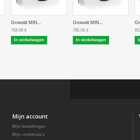
Growatt MIN...
Growatt MIN...
Gr
758,08 €
795,05 €
83
In winkelwagen
In winkelwagen
I
Mijn account
Mijn bestellingen
Mijn creditnota's