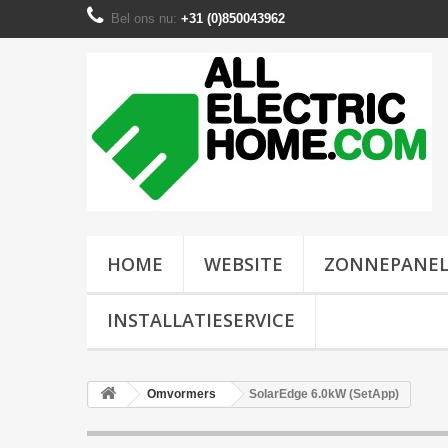
Bel ons nu:
+31 (0)850043962
HOME
WEBSITE
ZONNEPANE
INSTALLATIESERVICE
Omvormers
SolarEdge 6.0kW (SetApp)