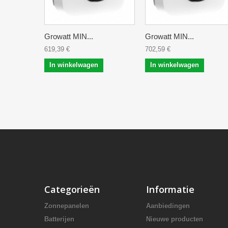
Growatt MIN...
Growatt MIN...
619,39 €
702,59 €
In winkelwagen
In winkelwagen
Categorieën
Informatie
Zonnepanelen
Aanbiedingen
Batterijen
Nieuwe producten