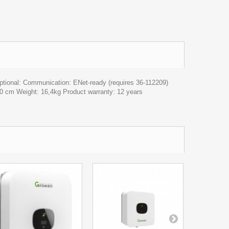
tional: Communication: ENet-ready (requires 36-112209)
0 cm Weight: 16,4kg Product warranty: 12 years