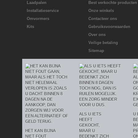
Laadpalen
Best verkochte producten
Installatieservice
Onze winkels
Omvormers
Contacteer ons
Kits
Gebruiksvoorwaarden
Over ons
Veilige betaling
Sitemap
ALS U IETS
U 
HEEFT
BE
GEKOCHT,
MA
HET KAN BIJNA
MAAR U
P
NIET FOUT
BEDENKT ZICH
O