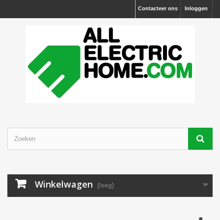
Contacteer ons
Inloggen
Winkelwagen
(leeg)