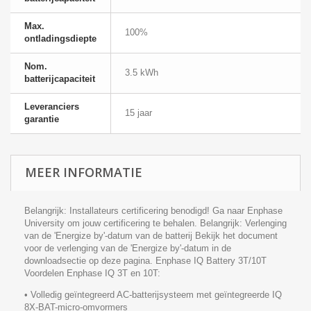
Max.
100%
ontladingsdiepte
Nom.
3.5 kWh
batterijcapaciteit
Leveranciers
15 jaar
garantie
MEER INFORMATIE
Belangrijk: Installateurs certificering benodigd! Ga naar Enphase
University om jouw certificering te behalen. Belangrijk: Verlenging
van de 'Energize by'-datum van de batterij Bekijk het document
voor de verlenging van de 'Energize by'-datum in de
downloadsectie op deze pagina. Enphase IQ Battery 3T/10T
Voordelen Enphase IQ 3T en 10T:
• Volledig geïntegreerd AC-batterijsysteem met geïntegreerde IQ
8X-BAT-micro-omvormers