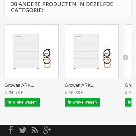
30 ANDERE PRODUCTEN IN DEZELFDE
CATEGORIE:
Growatt ARK...
Growatt ARK...
Growa
3 759,78 €
4 749,86 €
5 739,
In winkelwagen
In winkelwagen
In 