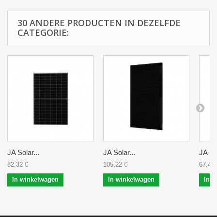
30 ANDERE PRODUCTEN IN DEZELFDE
CATEGORIE:
JA Solar...
JA Solar...
JA Sol
82,32 €
105,22 €
67,43 
In winkelwagen
In winkelwagen
In 