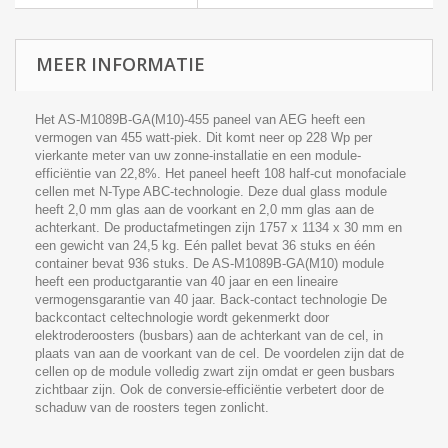
MEER INFORMATIE
Het AS-M1089B-GA(M10)-455 paneel van AEG heeft een
vermogen van 455 watt-piek. Dit komt neer op 228 Wp per
vierkante meter van uw zonne-installatie en een module-
efficiëntie van 22,8%. Het paneel heeft 108 half-cut monofaciale
cellen met N-Type ABC-technologie. Deze dual glass module
heeft 2,0 mm glas aan de voorkant en 2,0 mm glas aan de
achterkant. De productafmetingen zijn 1757 x 1134 x 30 mm en
een gewicht van 24,5 kg. Eén pallet bevat 36 stuks en één
container bevat 936 stuks. De AS-M1089B-GA(M10) module
heeft een productgarantie van 40 jaar en een lineaire
vermogensgarantie van 40 jaar. Back-contact technologie De
backcontact celtechnologie wordt gekenmerkt door
elektroderoosters (busbars) aan de achterkant van de cel, in
plaats van aan de voorkant van de cel. De voordelen zijn dat de
cellen op de module volledig zwart zijn omdat er geen busbars
zichtbaar zijn. Ook de conversie-efficiëntie verbetert door de
schaduw van de roosters tegen zonlicht.