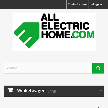
Contacteer ons
Inloggen
Winkelwagen
(leeg)