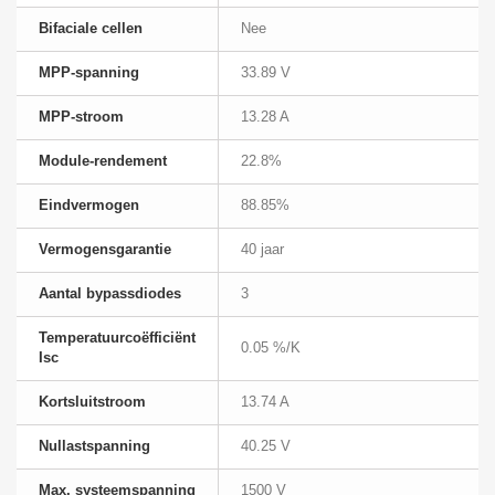
Bifaciale cellen
Nee
MPP-spanning
33.89 V
MPP-stroom
13.28 A
Module-rendement
22.8%
Eindvermogen
88.85%
Vermogensgarantie
40 jaar
Aantal bypassdiodes
3
Temperatuurcoëfficiënt
0.05 %/K
Isc
Kortsluitstroom
13.74 A
Nullastspanning
40.25 V
Max. systeemspanning
1500 V