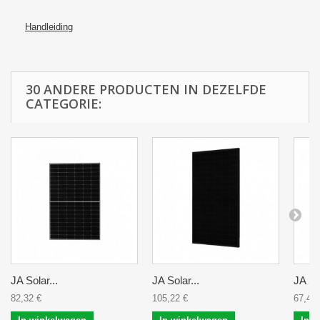
Handleiding
30 ANDERE PRODUCTEN IN DEZELFDE
CATEGORIE:
JA Solar...
JA Solar...
JA Sol
82,32 €
105,22 €
67,43 