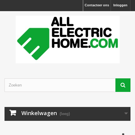
Contacteer ons
Inloggen
Winkelwagen
(leeg)