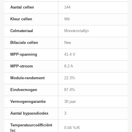
Aantal cellen
144
Kleur cellen
Wit
Celmateriaal
Monokristallijn
Bifaciale cellen
Nee
MPP-spanning
41.4 V
MPP-stroom
8.2 A
Module-rendement
22.3%
Eindvermogen
87.4%
Vermogensgarantie
30 jaar
Aantal bypassdiodes
3
Temperatuurcoëfficiënt
0.04 %/K
Isc