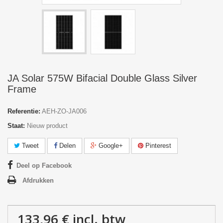
JA Solar 575W Bifacial Double Glass Silver
Frame
Referentie:
AEH-ZO-JA006
Staat:
Nieuw product
Tweet
Delen
Google+
Pinterest
Deel op Facebook
Afdrukken
133,96 €
incl. btw