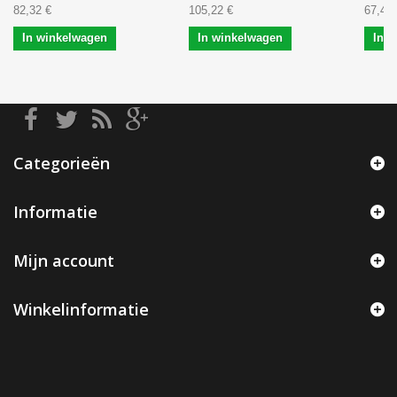
82,32 €
105,22 €
67,43 
In winkelwagen
In winkelwagen
In 
Categorieën
Informatie
Mijn account
Winkelinformatie