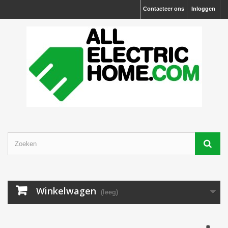
Contacteer ons
Inloggen
Winkelwagen
(leeg)