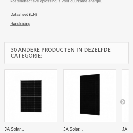
kosteneffectieve oplossing is voor duurzame energie.
Datasheet (EN)
Handleiding
30 ANDERE PRODUCTEN IN DEZELFDE
CATEGORIE:
JA Solar...
JA Solar...
JA Sol