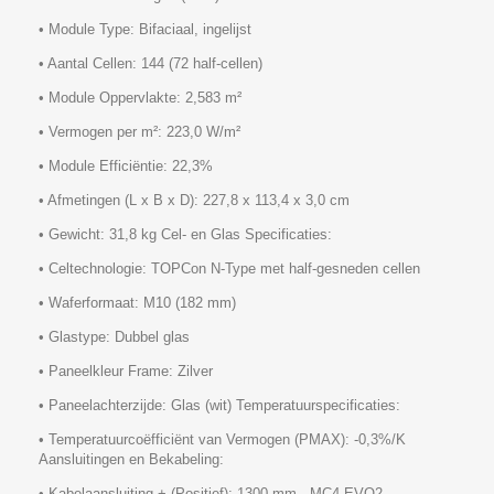
• Module Type: Bifaciaal, ingelijst
• Aantal Cellen: 144 (72 half-cellen)
• Module Oppervlakte: 2,583 m²
• Vermogen per m²: 223,0 W/m²
• Module Efficiëntie: 22,3%
• Afmetingen (L x B x D): 227,8 x 113,4 x 3,0 cm
• Gewicht: 31,8 kg Cel- en Glas Specificaties:
• Celtechnologie: TOPCon N-Type met half-gesneden cellen
• Waferformaat: M10 (182 mm)
• Glastype: Dubbel glas
• Paneelkleur Frame: Zilver
• Paneelachterzijde: Glas (wit) Temperatuurspecificaties:
• Temperatuurcoëfficiënt van Vermogen (PMAX): -0,3%/K
Aansluitingen en Bekabeling:
• Kabelaansluiting + (Positief): 1300 mm - MC4-EVO2