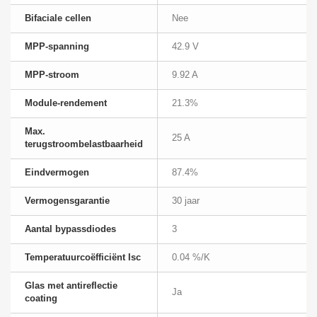
Bifaciale cellen
Nee
MPP-spanning
42.9 V
MPP-stroom
9.92 A
Module-rendement
21.3%
Max.
25 A
terugstroombelastbaarheid
Eindvermogen
87.4%
Vermogensgarantie
30 jaar
Aantal bypassdiodes
3
Temperatuurcoëfficiënt Isc
0.04 %/K
Glas met antireflectie
Ja
coating