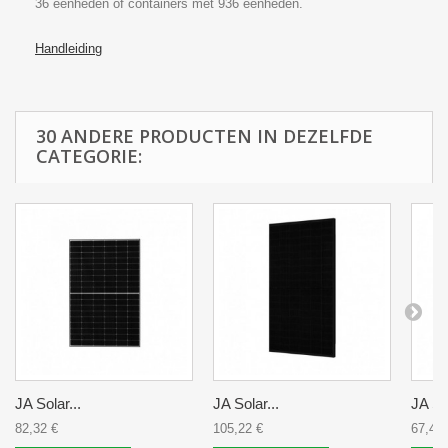
36 eenheden of containers met 936 eenheden.
Handleiding
30 ANDERE PRODUCTEN IN DEZELFDE
CATEGORIE:
JA Solar...
JA Solar...
JA Sol
82,32 €
105,22 €
67,43 