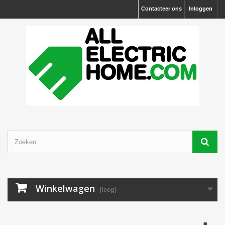
Contacteer ons
Inloggen
Winkelwagen
(leeg)