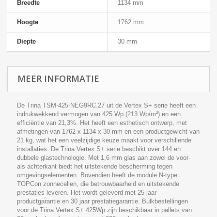
Breedte
1134 mm
Hoogte
1762 mm
Diepte
30 mm
MEER INFORMATIE
De Trina TSM-425-NEG9RC.27 uit de Vertex S+ serie heeft een
indrukwekkend vermogen van 425 Wp (213 Wp/m²) en een
efficiëntie van 21,3%. Het heeft een esthetisch ontwerp, met
afmetingen van 1762 x 1134 x 30 mm en een productgewicht van
21 kg, wat het een veelzijdige keuze maakt voor verschillende
installaties. De Trina Vertex S+ serie beschikt over 144 en
dubbele glastechnologie. Met 1,6 mm glas aan zowel de voor-
als achterkant biedt het uitstekende bescherming tegen
omgevingselementen. Bovendien heeft de module N-type
TOPCon zonnecellen, die betrouwbaarheid en uitstekende
prestaties leveren. Het wordt geleverd met 25 jaar
productgarantie en 30 jaar prestatiegarantie. Bulkbestellingen
voor de Trina Vertex S+ 425Wp zijn beschikbaar in pallets van