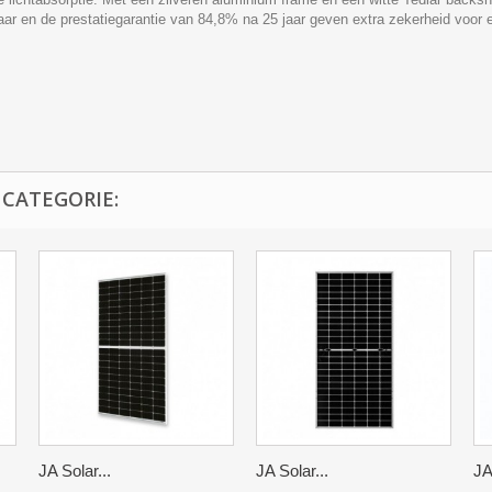
 jaar en de prestatiegarantie van 84,8% na 25 jaar geven extra zekerheid voor 
 CATEGORIE:
JA Solar...
JA Solar...
JA