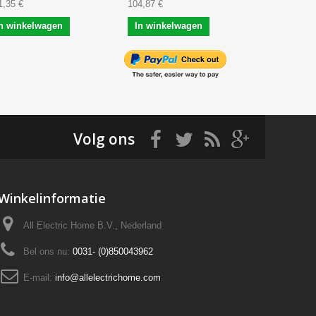
1,35 €
104,87 €
103,29 €
n winkelwagen
In winkelwagen
In winke
Volg ons
Winkelinformatie
All Electric Home B.V., Nederland
Bel ons nu:
0031- (0)850043962
E-mail:
info@allelectrichome.com