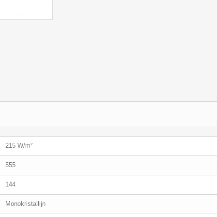
215 W/m²
555
144
Monokristallijn