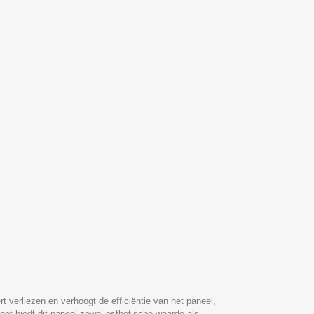
verliezen en verhoogt de efficiëntie van het paneel,
eet biedt dit paneel zowel esthetische waarde als