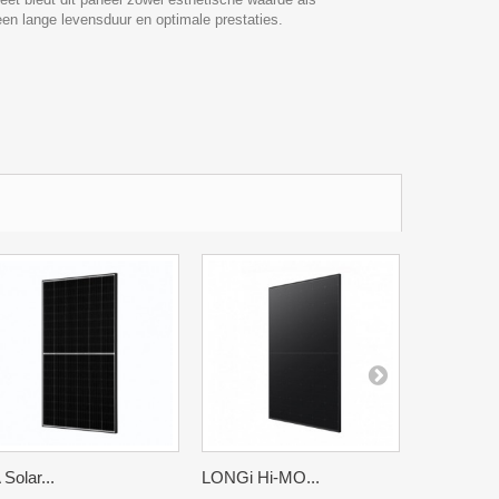
een lange levensduur en optimale prestaties.
 Solar...
LONGi Hi-MO...
LONGi Hi-