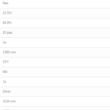
Nee
21.5%
84.8%
25 jaar
Ja
1300 mm
TPT
Wit
Ja
Zilver
1134 mm