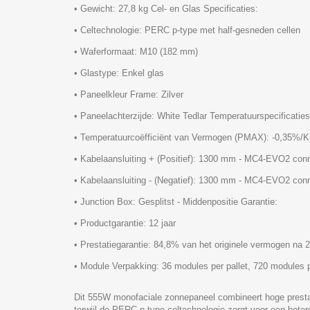
• Gewicht: 27,8 kg Cel- en Glas Specificaties:
• Celtechnologie: PERC p-type met half-gesneden cellen
• Waferformaat: M10 (182 mm)
• Glastype: Enkel glas
• Paneelkleur Frame: Zilver
• Paneelachterzijde: White Tedlar Temperatuurspecificaties
• Temperatuurcoëfficiënt van Vermogen (PMAX): -0,35%/K 
• Kabelaansluiting + (Positief): 1300 mm - MC4-EVO2 con
• Kabelaansluiting - (Negatief): 1300 mm - MC4-EVO2 con
• Junction Box: Gesplitst - Middenpositie Garantie:
• Productgarantie: 12 jaar
• Prestatiegarantie: 84,8% van het originele vermogen na 2
• Module Verpakking: 36 modules per pallet, 720 modules p
Dit 555W monofaciale zonnepaneel combineert hoge prestati
terwijl de PERC p-type celtechnologie zorgt voor een beter