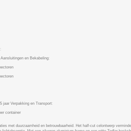
:
Aansluitingen en Bekabeling:
nectoren
nectoren
5 jaar Verpakking en Transport:
er container
es met duurzaamheid en betrouwbaarheid. Het half-cut celontwerp vermindert 
e lichtabsorptie. Met een zilveren aluminium frame en een witte Tedlar backsh