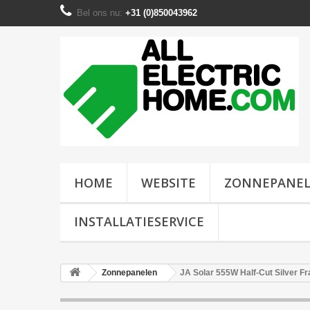
Bel ons nu:
+31 (0)850043962
HOME
WEBSITE
ZONNEPANE
INSTALLATIESERVICE
Zonnepanelen
JA Solar 555W Half-Cut Silver F