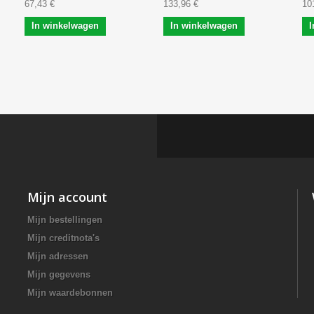
67,43 €
133,96 €
10
In winkelwagen
In winkelwagen
I
Mijn account
Mijn bestellingen
Mijn creditnota's
Mijn adressen
Mijn gegevens
Mijn waardebonnen