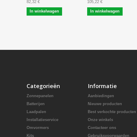
82,32 €
105,22 €
In winkelwagen
In winkelwagen
Categorieën
Informatie
Zonnepanelen
Aanbiedingen
Batterijen
Nieuwe producten
Laadpalen
Best verkochte producten
Installatieservice
Onze winkels
Omvormers
Contacteer ons
Kits
Gebruiksvoorwaarden