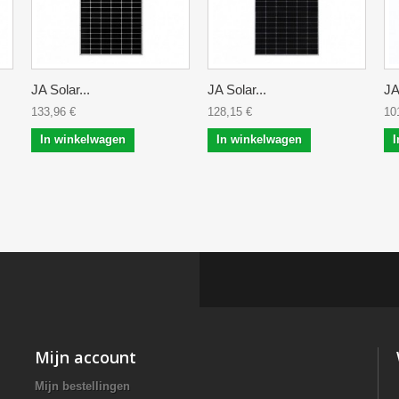
JA Solar...
JA Solar...
JA
133,96 €
128,15 €
10
In winkelwagen
In winkelwagen
I
Mijn account
Mijn bestellingen