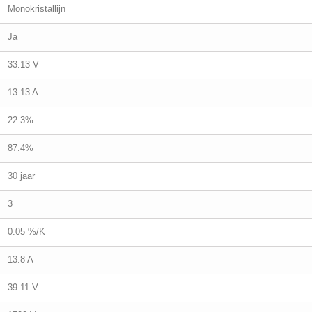
Monokristallijn
Ja
33.13 V
13.13 A
22.3%
87.4%
30 jaar
3
0.05 %/K
13.8 A
39.11 V