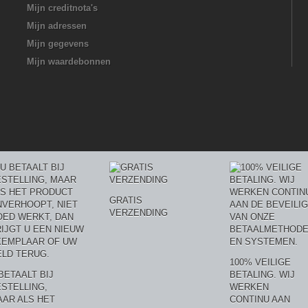
Mijn creditnota's
Mijn adressen
Mijn gegevens
Mijn waardebonnen
GRATIS
VERZENDING
100% VEILIGE
BETAALT BIJ
BETALING. WIJ
STELLING,
WERKEN
AR ALS HET
CONTINU AAN