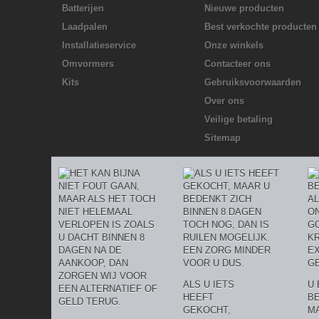
Batterijen
Nieuwe producten
Laadpalen
Best verkochte producten
Installatieservice
Onze winkels
Omvormers
Contacteer ons
Kits
Gebruiksvoorwaarden
Over ons
Veilige betaling
Sitemap
ALS U IETS
U 
HEEFT
BE
GEKOCHT,
MA