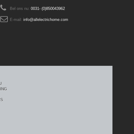
Bel ons nu:
0031- (0)850043962
E-mail:
info@allelectrichome.com