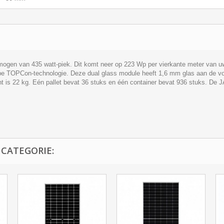
en van 435 watt-piek. Dit komt neer op 223 Wp per vierkante meter van uw 
ype TOPCon-technologie. Deze dual glass module heeft 1,6 mm glas aan de v
t is 22 kg. Eén pallet bevat 36 stuks en één container bevat 936 stuks. D
 CATEGORIE: