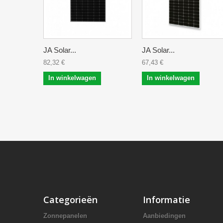
JA Solar...
JA Solar...
82,32 €
67,43 €
In winkelwagen
In winkelwagen
Categorieën
Informatie
Zonnepanelen
Aanbiedingen