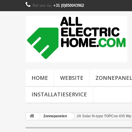
Bel ons nu:
+31 (0)850043962
HOME
WEBSITE
ZONNEPANE
INSTALLATIESERVICE
Zonnepanelen
JA Solar N-type TOPCon 435 Wp B