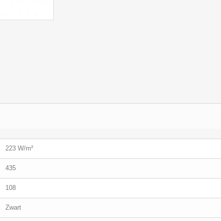
223 W/m²
435
108
Zwart