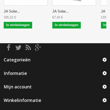
JA Solar...
JA Solar...
JA Sol
105,22 €
67,43 €
133,9
In winkelwagen
In winkelwagen
In 
Categorieën
Informatie
Mijn account
Winkelinformatie