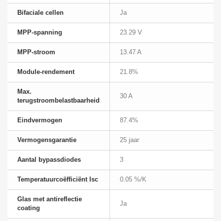
Bifaciale cellen
Ja
MPP-spanning
23.29 V
MPP-stroom
13.47 A
Module-rendement
21.8%
Max.
30 A
terugstroombelastbaarheid
Eindvermogen
87.4%
Vermogensgarantie
25 jaar
Aantal bypassdiodes
3
Temperatuurcoëfficiënt Isc
0.05 %/K
Glas met antireflectie
Ja
coating