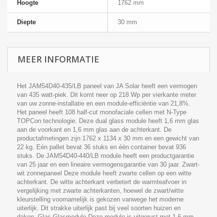
Hoogte
1762 mm
Diepte
30 mm
MEER INFORMATIE
Het JAM54D40-435/LB paneel van JA Solar heeft een vermogen
van 435 watt-piek. Dit komt neer op 218 Wp per vierkante meter
van uw zonne-installatie en een module-efficiëntie van 21,8%.
Het paneel heeft 108 half-cut monofaciale cellen met N-Type
TOPCon technologie. Deze dual glass module heeft 1,6 mm glas
aan de voorkant en 1,6 mm glas aan de achterkant. De
productafmetingen zijn 1762 x 1134 x 30 mm en een gewicht van
22 kg. Eén pallet bevat 36 stuks en één container bevat 936
stuks. De JAM54D40-440/LB module heeft een productgarantie
van 25 jaar en een lineaire vermogensgarantie van 30 jaar. Zwart-
wit zonnepaneel Deze module heeft zwarte cellen op een witte
achterkant. De witte achterkant verbetert de warmteafvoer in
vergelijking met zwarte achterkanten, hoewel de zwart/witte
kleurstelling voornamelijk is gekozen vanwege het moderne
uiterlijk. Dit strakke uiterlijk past bij veel soorten huizen en
daken. Glas Glasmodule Deze module is uitgerust met 1,6 mm