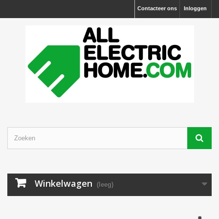
Contacteer ons
Inloggen
Winkelwagen
(leeg)